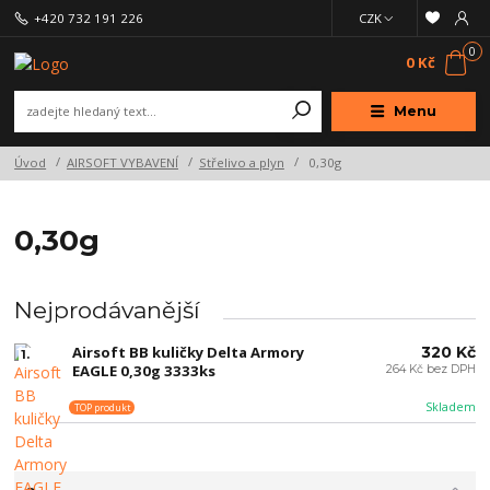
+420 732 191 226
CZK
0
0 Kč
Menu
Úvod
AIRSOFT VYBAVENÍ
Střelivo a plyn
0,30g
0,30g
Nejprodávanější
Airsoft BB kuličky Delta Armory
320 Kč
1.
EAGLE 0,30g 3333ks
264 Kč bez DPH
Skladem
TOP produkt