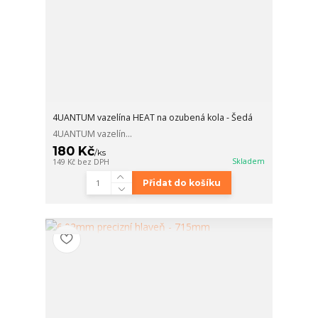
4UANTUM vazelína HEAT na ozubená kola - Šedá
4UANTUM vazelín...
180 Kč
/
ks
Skladem
149 Kč
bez DPH
Přidat do košíku