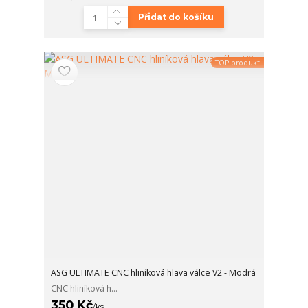
Přidat do košíku
TOP produkt
ASG ULTIMATE CNC hliníková hlava válce V2 - Modrá
CNC hliníková h...
350 Kč
/
ks