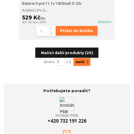
Baterie li-pol 11,1v 1450mah D 30c
Kvalitní LiPo b...
529 Kč
/
ks
Skladem
437 Kč
bez DPH
Přidat do košíku
Načíst další produkty (20)
strana
z 6
další
Potřebujete poradit?
Kristián Pilát
+420 732 191 226