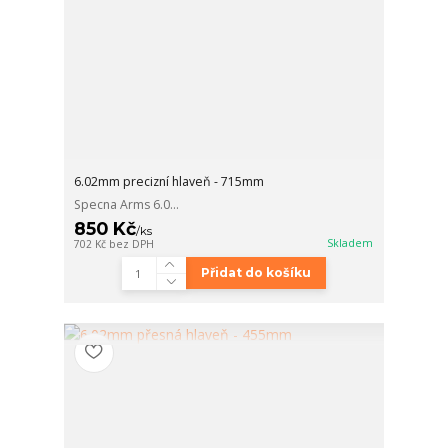
6.02mm precizní hlaveň - 715mm
Specna Arms 6.0...
850 Kč
/
ks
Skladem
702 Kč
bez DPH
Přidat do košíku