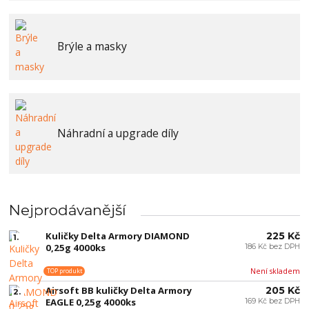
Brýle a masky
Náhradní a upgrade díly
Nejprodávanější
Kuličky Delta Armory DIAMOND
225 Kč
1.
0,25g 4000ks
186 Kč bez DPH
Není skladem
TOP produkt
Airsoft BB kuličky Delta Armory
205 Kč
2.
EAGLE 0,25g 4000ks
169 Kč bez DPH