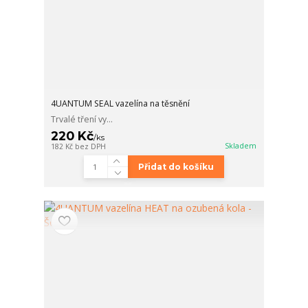
4UANTUM SEAL vazelína na těsnění
Trvalé tření vy...
220 Kč
/
ks
Skladem
182 Kč
bez DPH
Přidat do košíku