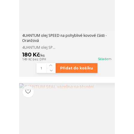
4UANTUM olej SPEED na pohyblivé kovové části -
Oranžová
4UANTUM olej SP...
180 Kč
/
ks
Skladem
149 Kč
bez DPH
Přidat do košíku