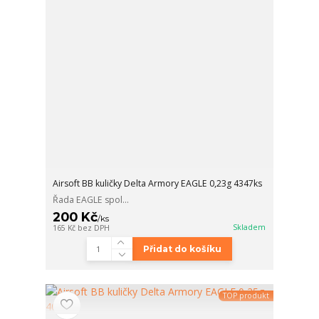
Airsoft BB kuličky Delta Armory EAGLE 0,23g 4347ks
Řada EAGLE spol...
200 Kč
/
ks
Skladem
165 Kč
bez DPH
Přidat do košíku
TOP produkt