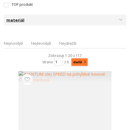
TOP produkt
materiál
Nejnovější
Nejlevnější
Nejdražší
Zobrazuji 1-20 z 117
strana
z 6
další