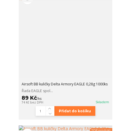
Airsoft BB kuličky Delta Armory EAGLE 0,28g 1000ks
Řada EAGLE spol...
89 Kč
/
ks
Skladem
74 Kč
bez DPH
Přidat do košíku
TOP produkt