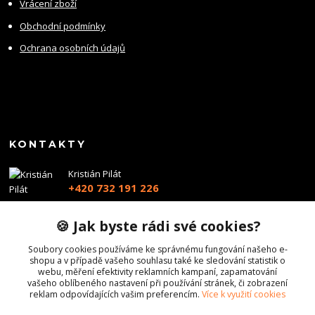
Vrácení zboží
Obchodní podmínky
Ochrana osobních údajů
KONTAKTY
Kristián Pilát
+420 732 191 226
info@profiairsoft.cz
🍪 Jak byste rádi své cookies?
Soubory cookies používáme ke správnému fungování našeho e-
shopu a v případě vašeho souhlasu také ke sledování statistik o
webu, měření efektivity reklamních kampaní, zapamatování
vašeho oblíbeného nastavení při používání stránek, či zobrazení
reklam odpovídajících vašim preferencím.
Více k využití cookies