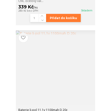
CNC ocelový vál...
339 Kč
/
ks
Skladem
280 Kč
bez DPH
Přidat do košíku
Baterie li-pol 11,1v 1100mah D 20c