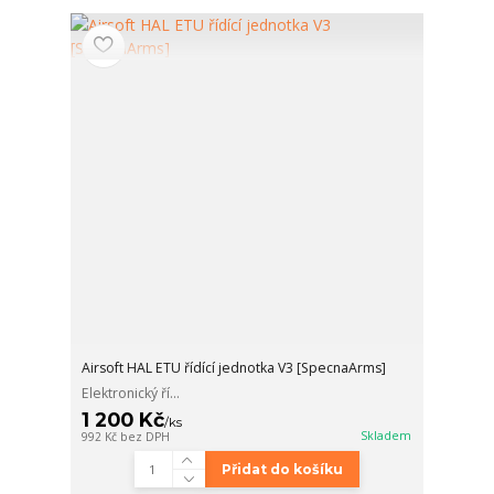
Airsoft HAL ETU řídící jednotka V3 [SpecnaArms]
Elektronický ří...
1 200 Kč
/
ks
Skladem
992 Kč
bez DPH
Přidat do košíku