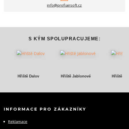
info@profiairsoft.cz
S KÝM SPOLUPRACUJEME:
Hřiště Dalov
Hřiště Jablonové
Hřiště Gr
INFORMACE PRO ZÁKAZNÍKY
Reklamace