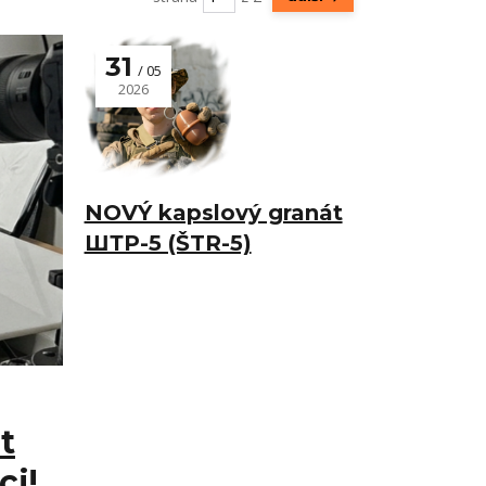
31
05
2026
NOVÝ kapslový granát
ШТР-5 (ŠTR-5)
t
ci!