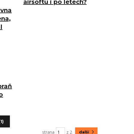
airsoftu i po letech?
ovna
ena,
l
braň
o
1)
strana
z 2
další