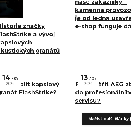
naše zákazníky –
kamenná provoz
je od ledna uzavř
istorie značky
e-shop funguje dá
lashStrike a vývoj
kapslových
akustických granátů
14
13
05
05
roč zvolit kapslový
2026
Proč svěřit AEG z
2026
ranát FlashStrike?
do profesionálníh
servisu?
Načíst další články (