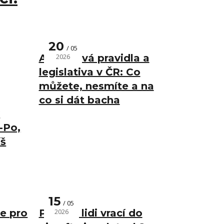
20
05
Airsoftová pravidla a
2026
legislativa v ČR: Co
můžete, nesmíte a na
co si dát bacha
v
-Po,
íš
15
05
e pro
Proč se lidi vrací do
2026