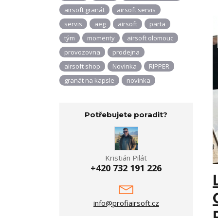
airsoft granát
airsoft servis
servis
aeg
airsoft
parta
tým
momenty
airsoft olomouc
provozovna
prodejna
airsoft shop
Novinka
RIPPER
granát na kapsle
novinka
Potřebujete poradit?
Kristián Pilát
+420 732 191 226
info@profiairsoft.cz