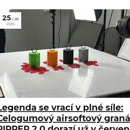
25
06
2026
Legenda se vrací v plné síle:
Celogumový airsoftový graná
RIPPER 2.0 dorazí už v červen