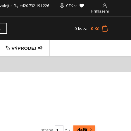
volejte.
+420 732 191 226
CZK
Přihlášení
0
ks
za
0 Kč
t
🏷️ VÝPRODEJ 📢
strana
z 2
další