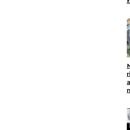
N
r
n