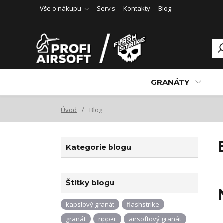
Vše o nákupu
Servis
Kontakty
Blog
GRANÁTY
Úvod
Blog
Kategorie blogu
Štítky blogu
kapslový granát
flashstrike
granát
ripper
airsoftový granát