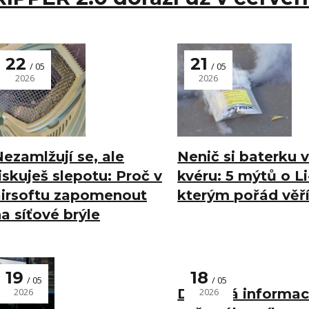
22
21
05
05
2026
2026
ezamlžují se, ale
Nenič si baterku 
iskuješ slepotu: Proč v
kvéru: 5 mýtů o Li
airsoftu zapomenout
kterým pořád věř
a síťové brýle
19
18
05
05
2026
Důležitá informac
2026