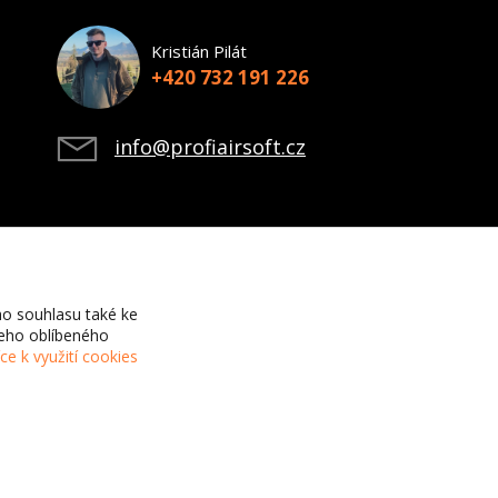
Kristián Pilát
+420 732 191 226
info@profiairsoft.cz
o souhlasu také ke
šeho oblíbeného
íce k využití cookies