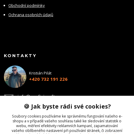
Obchodní podmínky
Ochrana osobních údajů
KONTAKTY
Kristián Pilát
+420 732 191 226
info@profiairsoft.cz
🍪 Jak byste rádi své cookies?
Soubory cookies používáme ke správnému fungování našeho e-
shopu a v případě vašeho souhlasu také ke sledování statistik o
webu, měření efektivity reklamních kampaní, zapamatování
vašeho oblíbeného nastavení při používání stránek, či zobrazení