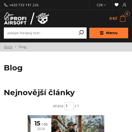
+420 732 191 226
CZK
0
0 Kč
Menu
Úvod
Blog
Blog
Nejnovější články
strana
z 1
15
05
2026