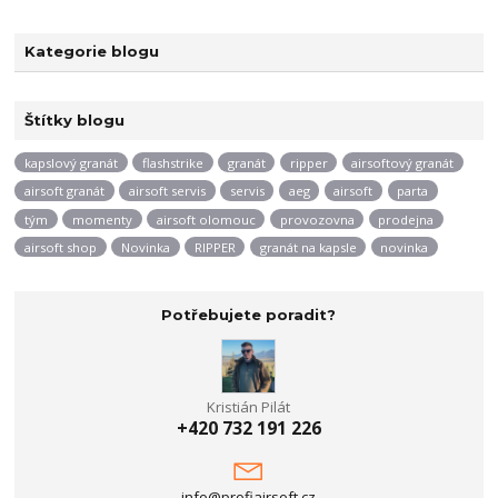
Kategorie blogu
Štítky blogu
kapslový granát
flashstrike
granát
ripper
airsoftový granát
airsoft granát
airsoft servis
servis
aeg
airsoft
parta
tým
momenty
airsoft olomouc
provozovna
prodejna
airsoft shop
Novinka
RIPPER
granát na kapsle
novinka
Potřebujete poradit?
Kristián Pilát
+420 732 191 226
info@profiairsoft.cz