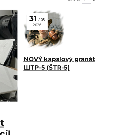
31
05
2026
NOVÝ kapslový granát
ШТР-5 (ŠTR-5)
t
ci!