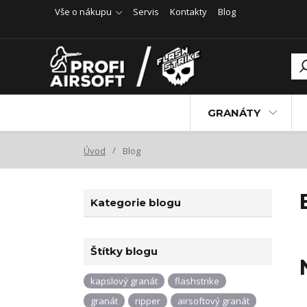
Vše o nákupu
Servis
Kontakty
Blog
GRANÁTY
Úvod
Blog
Kategorie blogu
Štítky blogu
kapslový granát
flashstrike
granát
ripper
airsoftový granát