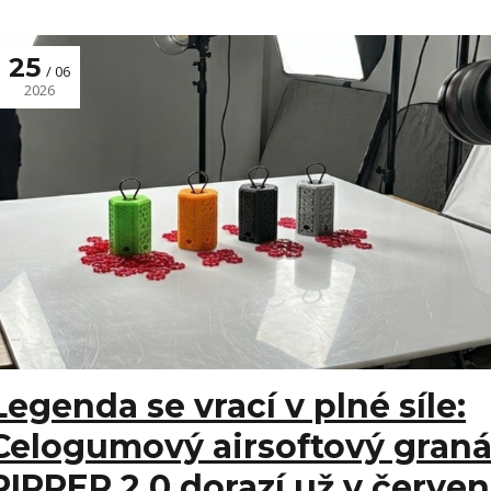
25
06
2026
Legenda se vrací v plné síle:
Celogumový airsoftový graná
RIPPER 2.0 dorazí už v červen