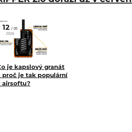
12
05
2026
o je kapslový granát
 proč je tak populární
 airsoftu?