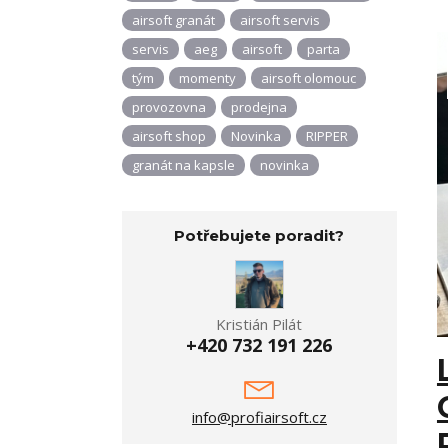
airsoft granát
airsoft servis
servis
aeg
airsoft
parta
tým
momenty
airsoft olomouc
provozovna
prodejna
airsoft shop
Novinka
RIPPER
granát na kapsle
novinka
Potřebujete poradit?
Kristián Pilát
+420 732 191 226
info@profiairsoft.cz