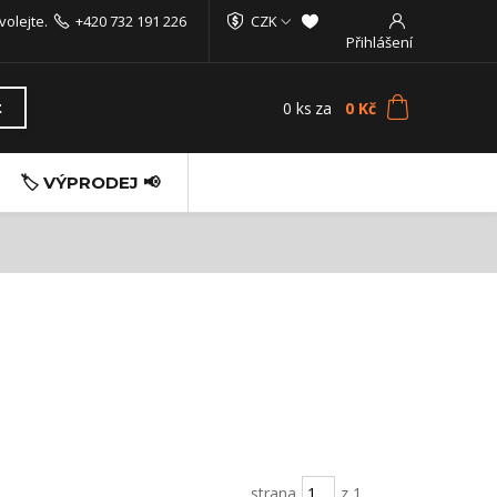
volejte.
+420 732 191 226
CZK
Přihlášení
0
ks
za
0 Kč
t
🏷️ VÝPRODEJ 📢
strana
z 1