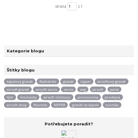
strana
z 1
Kategorie blogu
Štítky blogu
kapslový granát
flashstrike
granát
ripper
airsoftový granát
airsoft granát
airsoft servis
servis
aeg
airsoft
parta
tým
momenty
airsoft olomouc
provozovna
prodejna
airsoft shop
Novinka
RIPPER
granát na kapsle
novinka
Potřebujete poradit?