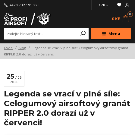
+420 732 191 226
CZK
0
0 Kč
Menu
Úvod
Blog
Legenda se vrací v plné síle: Celogumový airsoftový granát
RIPPER 2.0 dorazí už v červenci!
25
06
2026
Legenda se vrací v plné síle:
Celogumový airsoftový granát
RIPPER 2.0 dorazí už v
červenci!