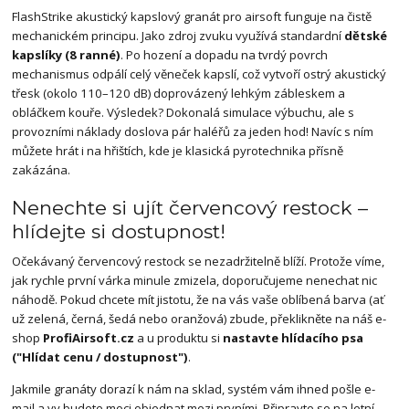
FlashStrike akustický kapslový granát pro airsoft funguje na čistě
mechanickém principu. Jako zdroj zvuku využívá standardní
dětské
kapslíky (8 ranné)
. Po hození a dopadu na tvrdý povrch
mechanismus odpálí celý věneček kapslí, což vytvoří ostrý akustický
třesk (okolo 110–120 dB) doprovázený lehkým zábleskem a
obláčkem kouře. Výsledek? Dokonalá simulace výbuchu, ale s
provozními náklady doslova pár haléřů za jeden hod! Navíc s ním
můžete hrát i na hřištích, kde je klasická pyrotechnika přísně
zakázána.
Nenechte si ujít červencový restock –
hlídejte si dostupnost!
Očekávaný červencový restock se nezadržitelně blíží. Protože víme,
jak rychle první várka minule zmizela, doporučujeme nenechat nic
náhodě. Pokud chcete mít jistotu, že na vás vaše oblíbená barva (ať
už zelená, černá, šedá nebo oranžová) zbude, překlikněte na náš e-
shop
ProfiAirsoft.cz
a u produktu si
nastavte hlídacího psa
("Hlídat cenu / dostupnost")
.
Jakmile granáty dorazí k nám na sklad, systém vám ihned pošle e-
mail a vy budete moci objednat mezi prvními. Připravte se na letní