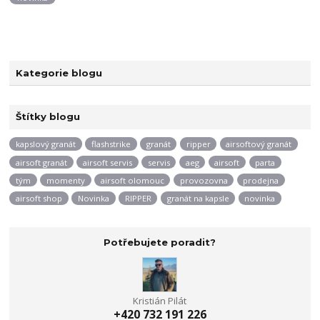
Kategorie blogu
Štítky blogu
kapslový granát
flashstrike
granát
ripper
airsoftový granát
airsoft granát
airsoft servis
servis
aeg
airsoft
parta
tým
momenty
airsoft olomouc
provozovna
prodejna
airsoft shop
Novinka
RIPPER
granát na kapsle
novinka
Potřebujete poradit?
Kristián Pilát
+420 732 191 226