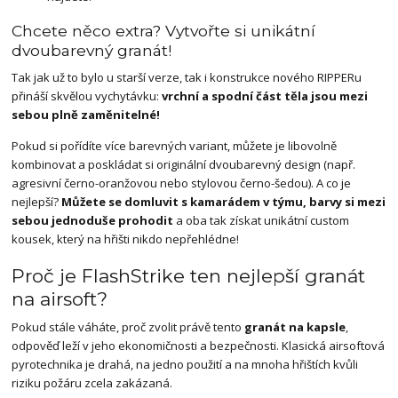
Chcete něco extra? Vytvořte si unikátní
dvoubarevný granát!
Tak jak už to bylo u starší verze, tak i konstrukce nového RIPPERu
přináší skvělou vychytávku:
vrchní a spodní část těla jsou mezi
sebou plně zaměnitelné!
Pokud si pořídíte více barevných variant, můžete je libovolně
kombinovat a poskládat si originální dvoubarevný design (např.
agresivní černo-oranžovou nebo stylovou černo-šedou). A co je
nejlepší?
Můžete se domluvit s kamarádem v týmu, barvy si mezi
sebou jednoduše prohodit
a oba tak získat unikátní custom
kousek, který na hřišti nikdo nepřehlédne!
Proč je FlashStrike ten nejlepší granát
na airsoft?
Pokud stále váháte, proč zvolit právě tento
granát na kapsle
,
odpověď leží v jeho ekonomičnosti a bezpečnosti. Klasická airsoftová
pyrotechnika je drahá, na jedno použití a na mnoha hřištích kvůli
riziku požáru zcela zakázaná.