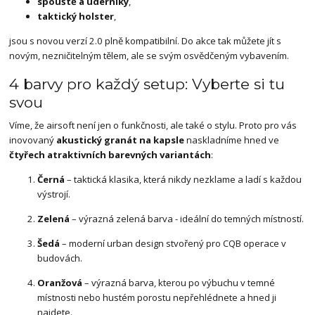
spouště a úderníky
,
taktický holster
,
jsou s novou verzí 2.0 plně kompatibilní. Do akce tak můžete jít s
novým, nezničitelným tělem, ale se svým osvědčeným vybavením.
4 barvy pro každý setup: Vyberte si tu
svou
Víme, že airsoft není jen o funkčnosti, ale také o stylu. Proto pro vás
inovovaný
akustický granát na kapsle
naskladníme hned ve
čtyřech atraktivních barevných variantách
:
Černá
– taktická klasika, která nikdy nezklame a ladí s každou
výstrojí.
Zelená
– výrazná zelená barva - ideální do temných místností.
Šedá
– moderní urban design stvořený pro CQB operace v
budovách.
Oranžová
– výrazná barva, kterou po výbuchu v temné
místnosti nebo hustém porostu nepřehlédnete a hned ji
najdete.