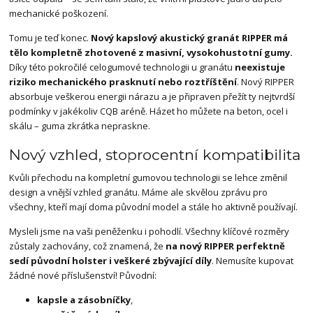
mechanické poškození.
Tomu je teď konec.
Nový kapslový akustický granát RIPPER má
tělo kompletně zhotovené z masivní, vysokohustotní gumy.
Díky této pokročilé celogumové technologii u granátu
neexistuje
riziko mechanického prasknutí nebo roztříštění
. Nový RIPPER
absorbuje veškerou energii nárazu a je připraven přežít ty nejtvrdší
podmínky v jakékoliv CQB aréně. Házet ho můžete na beton, ocel i
skálu – guma zkrátka nepraskne.
Nový vzhled, stoprocentní kompatibilita
Kvůli přechodu na kompletní gumovou technologii se lehce změnil
design a vnější vzhled granátu. Máme ale skvělou zprávu pro
všechny, kteří mají doma původní model a stále ho aktivně používají.
Mysleli jsme na vaši peněženku i pohodlí. Všechny klíčové rozměry
zůstaly zachovány, což znamená, že
na nový RIPPER perfektně
sedí původní holster i veškeré zbývající díly
. Nemusíte kupovat
žádné nové příslušenství! Původní:
kapsle a zásobníčky
,