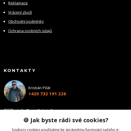
Reklamace
Vrácení zboží
Obchodní podmínky
Ochrana osobních údajů
KONTAKTY
Kristián Pilát
+420 732 191 226
info@profiairsoft.cz
🍪 Jak byste rádi své cookies?
Soubory cookies používáme ke správnému fungování našeho e-