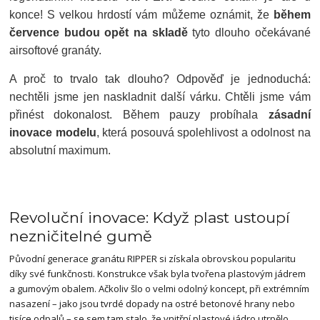
konce! S velkou hrdostí vám můžeme oznámit, že
během
července budou opět na skladě
tyto dlouho očekávané
airsoftové granáty.
A proč to trvalo tak dlouho? Odpověď je jednoduchá:
nechtěli jsme jen naskladnit další várku. Chtěli jsme vám
přinést dokonalost. Během pauzy probíhala
zásadní
inovace modelu
, která posouvá spolehlivost a odolnost na
absolutní maximum.
Revoluční inovace: Když plast ustoupí
nezničitelné gumě
Původní generace granátu RIPPER si získala obrovskou popularitu
díky své funkčnosti. Konstrukce však byla tvořena plastovým jádrem
a gumovým obalem. Ačkoliv šlo o velmi odolný koncept, při extrémním
nasazení – jako jsou tvrdé dopady na ostré betonové hrany nebo
tisíce odpalů – se sem tam stalo, že vnitřní plastové jádro utrpělo