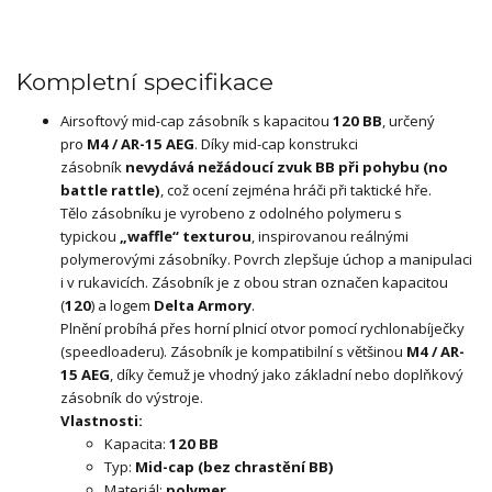
Kompletní specifikace
Airsoftový mid-cap zásobník s kapacitou
120 BB
, určený
pro
M4 / AR-15 AEG
. Díky mid-cap konstrukci
zásobník
nevydává nežádoucí zvuk BB při pohybu (no
battle rattle)
, což ocení zejména hráči při taktické hře.
Tělo zásobníku je vyrobeno z odolného polymeru s
typickou
„waffle“ texturou
, inspirovanou reálnými
polymerovými zásobníky. Povrch zlepšuje úchop a manipulaci
i v rukavicích. Zásobník je z obou stran označen kapacitou
(
120
) a logem
Delta Armory
.
Plnění probíhá přes horní plnicí otvor pomocí rychlonabíječky
(speedloaderu). Zásobník je kompatibilní s většinou
M4 / AR-
15 AEG
, díky čemuž je vhodný jako základní nebo doplňkový
zásobník do výstroje.
Vlastnosti:
Kapacita:
120 BB
Typ:
Mid-cap (bez chrastění BB)
Materiál:
polymer