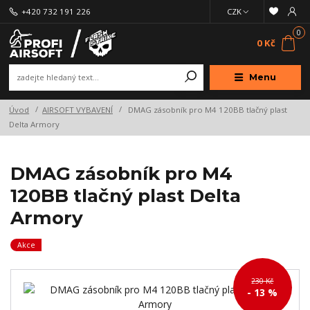
+420 732 191 226
CZK
0
0 Kč
Menu
Úvod
AIRSOFT VYBAVENÍ
DMAG zásobník pro M4 120BB tlačný plast
Delta Armory
DMAG zásobník pro M4
120BB tlačný plast Delta
Armory
Akce
230 Kč
- 13 %