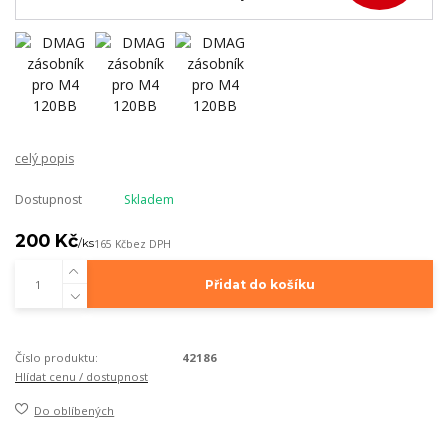
celý popis
Dostupnost
Skladem
200 Kč
/
ks
165 Kč
bez DPH
Přidat do košíku
Číslo produktu:
42186
Hlídat cenu / dostupnost
Do oblíbených