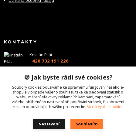
Ochrana osobních údajů
KONTAKTY
Kristián Pilát
+420 732 191 226
info@profiairsoft.cz
🍪 Jak byste rádi své cookies?
Soubory cookies používáme ke správnému fungování našeho e-
shopu a v případě vašeho souhlasu také ke sledování statistik o
webu, měření efektivity reklamních kampaní, zapamatování
vašeho oblíbeného nastavení při používání stránek, či zobrazení
reklam odpovídajících vašim preferencím.
Více k využití cookies
Nastavení
Souhlasím